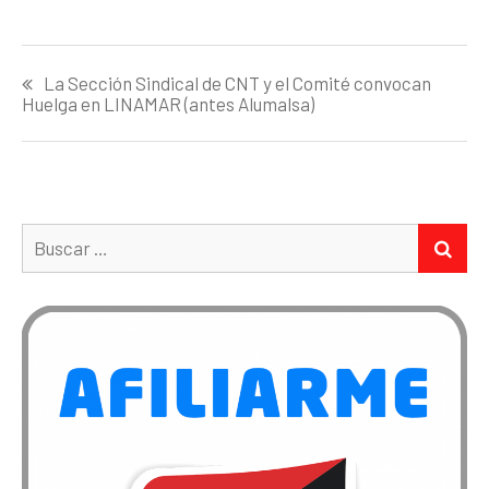
Navegación
La Sección Sindical de CNT y el Comité convocan
de
Huelga en LINAMAR (antes Alumalsa)
entradas
Buscar:
BUS