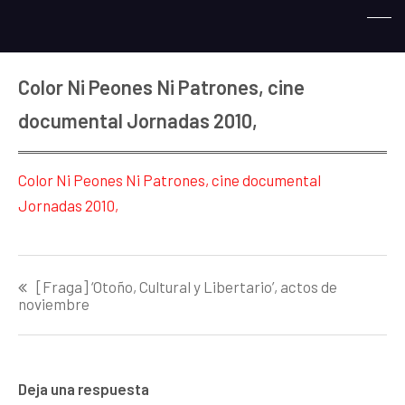
Color Ni Peones Ni Patrones, cine
documental Jornadas 2010,
Color Ni Peones Ni Patrones, cine documental
Jornadas 2010,
Navegación
[Fraga] ‘Otoño, Cultural y Libertario’, actos de
de
noviembre
entradas
Deja una respuesta